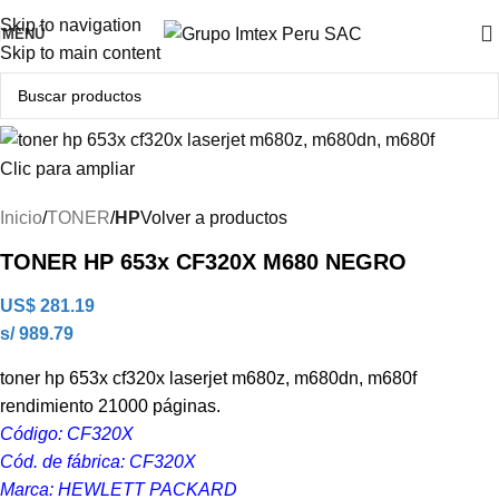
Producto Original
Skip to navigation
MENÚ
Skip to main content
Clic para ampliar
Inicio
TONER
HP
Volver a productos
TONER HP 653x CF320X M680 NEGRO
US$
281.19
s/ 989.79
toner hp 653x cf320x laserjet m680z, m680dn, m680f
rendimiento 21000 páginas.
Código: CF320X
Cód. de fábrica: CF320X
Marca: HEWLETT PACKARD