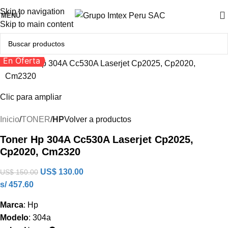
Skip to navigation
MENÚ
Skip to main content
En Oferta
Clic para ampliar
Inicio
TONER
HP
Volver a productos
Toner Hp 304A Cc530A Laserjet Cp2025,
Cp2020, Cm2320
US$
130.00
US$
150.00
s/ 457.60
Marca
: Hp
Modelo
: 304a