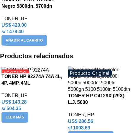
Negro 5800dn, 5700dn
TONER
,
HP
US$
420.00
s/ 1478.40
AÑADIR AL CARRITO
Productos relacionados
AGOTADO
Producto Original
TONER HP 92274A 74A 4L,
4P, 4MP, 4ML
TONER
,
HP
TONER HP C4129X (29X)
US$
143.28
L.J. 5000
s/ 504.35
TONER
,
HP
LEER MÁS
US$
286.56
s/ 1008.69