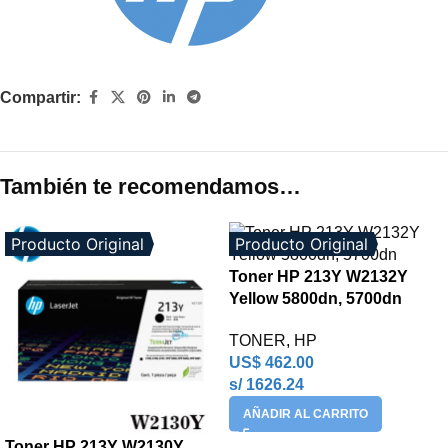
Compartir:
También te recomendamos…
Producto Original
Producto Original
Toner HP 213Y W2132Y
Yellow 5800dn, 5700dn
TONER
,
HP
US$
462.00
s/ 1626.24
AÑADIR AL CARRITO
Toner HP 213Y W2130Y