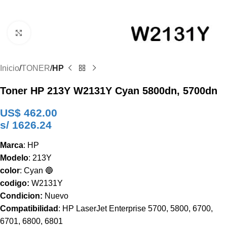
Clic para ampliar
Inicio
TONER
HP
Toner HP 213Y W2131Y Cyan 5800dn, 5700dn
US$
462.00
s/ 1626.24
Marca
: HP
Modelo
: 213Y
color
: Cyan 🔵
codigo:
W2131Y
Condicion:
Nuevo
Compatibilidad
: HP LaserJet Enterprise 5700, 5800, 6700,
6701, 6800, 6801