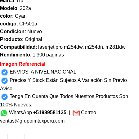
Marca
: Hp
Modelo
: 202a
color:
Cyan
codigo:
CF501a
Condicion:
Nuevo
Producto:
Original
Compatibilidad
: laserjet pro m254dw, m254dn, m281fdw
Rendimiento
: 1,300 paginas
Imagen Referencial
ENVIOS A NIVEL NACIONAL
Precios Y Stock Están Sujetos A Variación Sin Previo
Aviso.
Tenga En Cuenta Que Todos Nuestros Productos Son
100% Nuevos.
WhatsApp
+51989581135
|
Correo :
ventas@grupoimtexperu.com