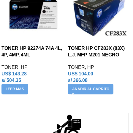
TONER HP 92274A 74A 4L,
TONER HP CF283X (83X)
4P, 4MP, 4ML
L.J. MFP M201 NEGRO
TONER
,
HP
TONER
,
HP
US$
143.28
US$
104.00
s/ 504.35
s/ 366.08
LEER MÁS
AÑADIR AL CARRITO