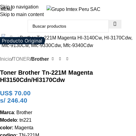
Skip to navigation
MENÚ
Skip to main content
Clic para ampliar
Producto Original
Inicio
TONER
Brother
Toner Brother Tn-221M Magenta
Hl3150Cdn/Hl3170Cdw
US$
70.00
s/ 246.40
Marca
: Brother
Modelo
: tn221
color:
Magenta
codigo:
TN-221M