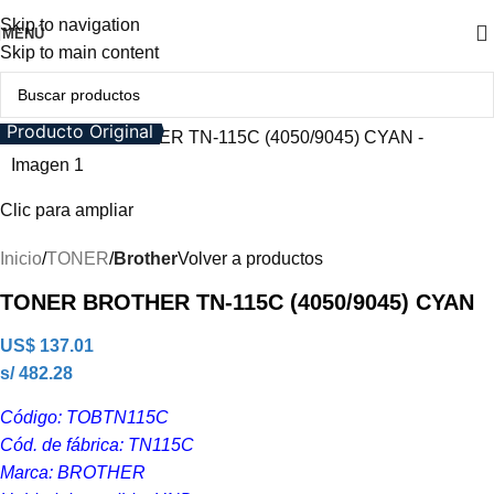
Skip to navigation
MENÚ
Skip to main content
Producto Original
Clic para ampliar
Inicio
TONER
Brother
Volver a productos
TONER BROTHER TN-115C (4050/9045) CYAN
US$
137.01
s/ 482.28
Código: TOBTN115C
Cód. de fábrica: TN115C
Marca: BROTHER