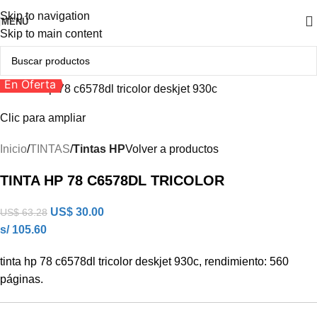
Skip to navigation
MENÚ
Skip to main content
En Oferta
Clic para ampliar
Inicio
TINTAS
Tintas HP
Volver a productos
TINTA HP 78 C6578DL TRICOLOR
US$
30.00
US$
63.28
s/ 105.60
tinta hp 78 c6578dl tricolor deskjet 930c, rendimiento: 560
páginas.