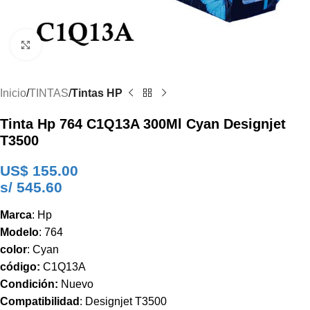
Clic para ampliar
Inicio
TINTAS
Tintas HP
Tinta Hp 764 C1Q13A 300Ml Cyan Designjet
T3500
US$
155.00
s/ 545.60
Marca
: Hp
Modelo
: 764
color
: Cyan
código:
C1Q13A
Condición:
Nuevo
Compatibilidad
: Designjet T3500