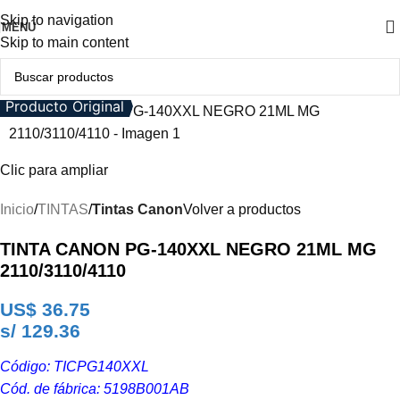
Skip to navigation
MENÚ
Skip to main content
Producto Original
Clic para ampliar
Inicio
TINTAS
Tintas Canon
Volver a productos
TINTA CANON PG-140XXL NEGRO 21ML MG
2110/3110/4110
US$
36.75
s/ 129.36
Código: TICPG140XXL
Cód. de fábrica: 5198B001AB