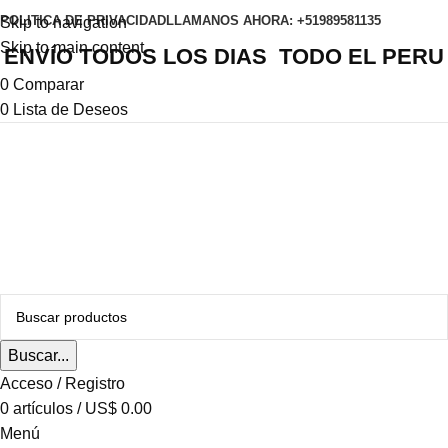
POLITICA DE PRIVACIDAD
LLAMANOS AHORA: +51989581135
Skip to navigation
Skip to main content
ENVÍO TODOS LOS DIAS TODO EL PERU
0
Comparar
0
Lista de Deseos
Buscar...
Acceso / Registro
0
artículos
/
US$
0.00
Menú