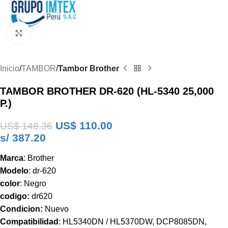
Clic para ampliar
Inicio
TAMBOR
Tambor Brother
TAMBOR BROTHER DR-620 (HL-5340 25,000
P.)
US$
110.00
US$
148.36
s/ 387.20
Marca
: Brother
Modelo
: dr-620
color
: Negro
codigo:
dr620
Condicion:
Nuevo
Compatibilidad
: HL5340DN / HL5370DW, DCP8085DN,