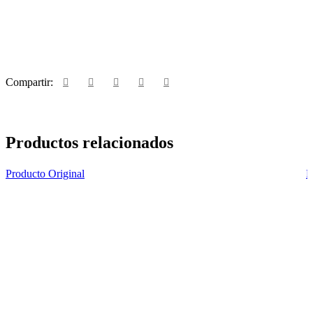
Compartir:
Productos relacionados
Producto Original
P