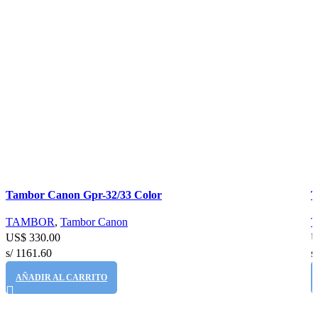
Comparar
C
Tambor Canon Gpr-32/33 Color
T
Vista rápida
V
Añadir a la lista de deseos
A
TAMBOR
,
Tambor Canon
US$
330.00
U
s/ 1161.60
s
AÑADIR AL CARRITO