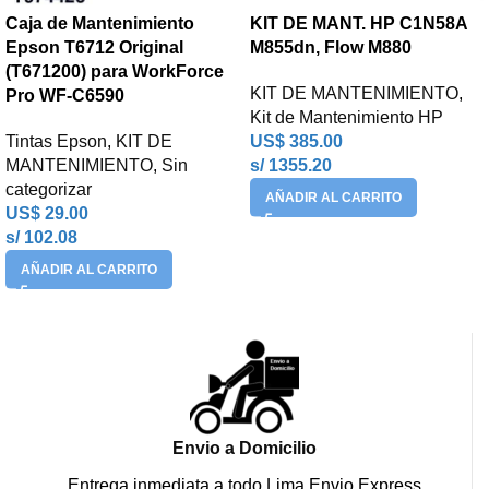
Caja de Mantenimiento
KIT DE MANT. HP C1N58A
Epson T6712 Original
M855dn, Flow M880
(T671200) para WorkForce
KIT DE MANTENIMIENTO
,
Pro WF-C6590
Kit de Mantenimiento HP
Tintas Epson
,
KIT DE
US$
385.00
MANTENIMIENTO
,
Sin
s/ 1355.20
categorizar
AÑADIR AL CARRITO
US$
29.00
s/ 102.08
AÑADIR AL CARRITO
Envio a Domicilio
Entrega inmediata a todo Lima Envio Express