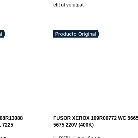
elit ut volutpat.
l
Producto Original
08R13088
FUSOR XEROX 109R00772 WC 566
, 7225
5675 220V (400K)
rox
FUSOR
,
Fusor Xerox