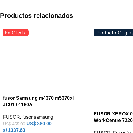
Productos relacionados
En Oferta
Producto Origina
fusor Samsung m4370 m5370xl
JC91-01160A
FUSOR XEROX 0
FUSOR
,
fusor samsung
WorkCentre 7220
US$
380.00
US$
455.00
s/ 1337.60
FUSOR
,
Fusor Xe