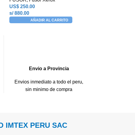
US$
250.00
US$
309.00
s/ 880.00
s/ 1087.68
AÑADIR AL CARRITO
COMPR
Envio a Provincia
Envios inmediato a todo el peru,
sin minimo de compra
 IMTEX PERU SAC