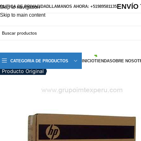
ENVÍO
OLITICA DE PRIVACIDAD
LLAMANOS AHORA: +51989581135
Skip to navigation
Skip to main content
CATEGORIA DE PRODUCTOS
INICIO
TIENDA
SOBRE NOSOT
Producto Original