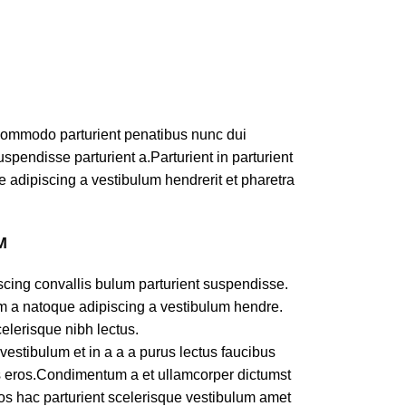
commodo parturient penatibus nunc dui
spendisse parturient a.Parturient in parturient
 adipiscing a vestibulum hendrerit et pharetra
M
cing convallis bulum parturient suspendisse.
am a natoque adipiscing a vestibulum hendre.
celerisque nibh lectus.
estibulum et in a a a purus lectus faucibus
ass eros.Condimentum a et ullamcorper dictumst
os hac parturient scelerisque vestibulum amet