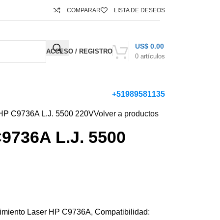
COMPARAR
LISTA DE DESEOS
US$
0.00
ACCESO / REGISTRO
0
artículos
+51989581135
P C9736A L.J. 5500 220V
Volver a productos
9736A L.J. 5500
imiento Laser HP C9736A, Compatibilidad: