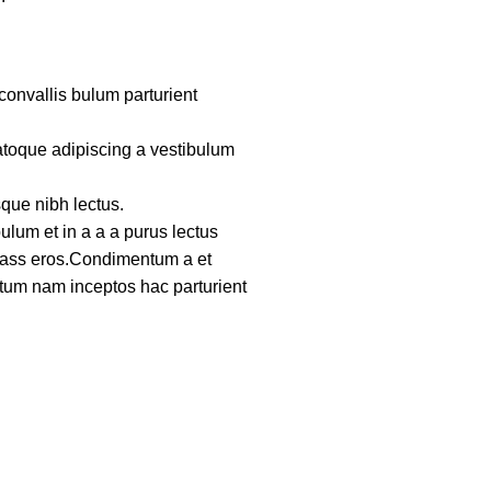
convallis bulum parturient
atoque adipiscing a vestibulum
sque nibh lectus.
lum et in a a a purus lectus
 class eros.Condimentum a et
ntum nam inceptos hac parturient