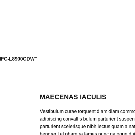
 MFC-L8900CDW”
MAECENAS IACULIS
Vestibulum curae torquent diam diam commod
adipiscing convallis bulum parturient suspend
parturient scelerisque nibh lectus quam a na
hendrerit et pharetra fames nunc natoque dui