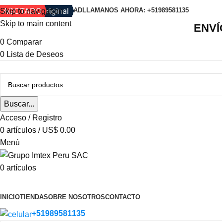
Producto Original
Producto Original
En Oferta
En Oferta
En Oferta
AGOTADO
Producto Original
Producto Original
AGOTADO
POLITICA DE PRIVACIDAD
LLAMANOS AHORA: +51989581135
Skip to navigation
Skip to main content
ENVÍ
0
Comparar
0
Lista de Deseos
Buscar...
Acceso / Registro
0
artículos
/
US$
0.00
Menú
0
artículos
Categoria de Productos
INICIO
TIENDA
SOBRE NOSOTROS
CONTACTO
+51989581135