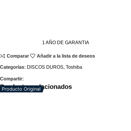
1 AÑO DE GARANTIA
Comparar
Añadir a la lista de deseos
Categorías:
DISCOS DUROS
,
Toshiba
Compartir:
Productos relacionados
Producto Original
Producto Original
Producto Original
Producto Original