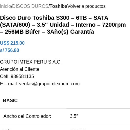
Inicio
DISCOS DUROS
Toshiba
Volver a productos
Disco Duro Toshiba S300 – 6TB – SATA
(SATA/600) – 3.5″ Unidad – Interno – 7200rpm
– 256MB Búfer – 3Año(s) Garantía
US$
215.00
s/ 756.80
GRUPO IMTEX PERU S.A.C.
Atención al Cliente
Cell: 989581135
E – mail: ventas@grupoimtexperu.com
BASIC
Ancho del Controlador:
3.5″