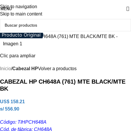
Skip to navigation
MENÚ
Skip to main content
Producto Original
Clic para ampliar
Inicio
Cabezal HP
Volver a productos
CABEZAL HP CH648A (761) MTE BLACK/MTE
BK
US$
158.21
s/ 556.90
Código: TIHPCH648A
Cód. de fábrica: CH648A