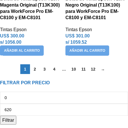
Magenta Original (T13K300)
Negro Original (T13K100)
para WorkForce Pro EM-
para WorkForce Pro EM-
C8100 y EM-C8101
C8100 y EM-C8101
Tintas Epson
Tintas Epson
US$
300.00
US$
301.00
s/ 1056.00
s/ 1059.52
AÑADIR AL CARRITO
AÑADIR AL CARRITO
1
2
3
4
…
10
11
12
→
FILTRAR POR PRECIO
Filtrar